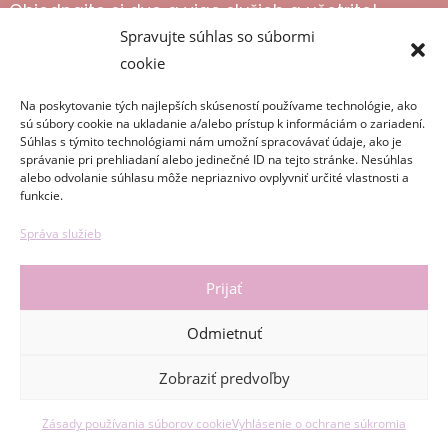
Objednajte si dve a viac služieb a ušetrite!
Spravujte súhlas so súbormi
Postaráme sa o váš domov, aby ste si mohli
cookie
užívať čas s rodinou v čistote bez starostí.
Na poskytovanie tých najlepších skúseností používame technológie, ako
sú súbory cookie na ukladanie a/alebo prístup k informáciám o zariadení.
Súhlas s týmito technológiami nám umožní spracovávať údaje, ako je
ZISTIŤ CENU
správanie pri prehliadaní alebo jedinečné ID na tejto stránke. Nesúhlas
alebo odvolanie súhlasu môže nepriaznivo ovplyvniť určité vlastnosti a
funkcie.
Správa služieb
Prijať
Odmietnuť
Zobraziť predvoľby
Zásady používania súborov cookie
Vyhlásenie o ochrane súkromia